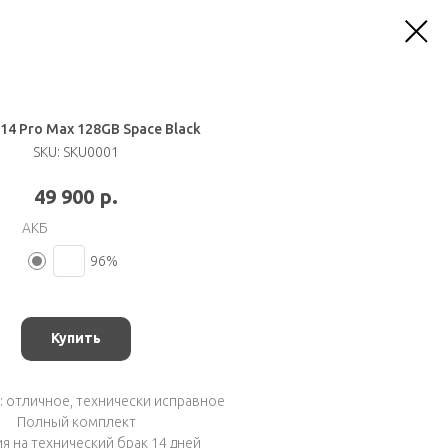
 14 Pro Max 128GB Space Black
SKU:
SKU0001
р.
49 900
АКБ
96%
Купить
 отличное, технически исправное
Полный комплект
я на технический брак 14 дней