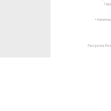
Гар
• Наличны
Рассрочка бе