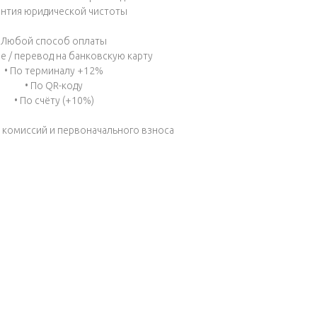
антия юридической чистоты
Любой способ оплаты
е / перевод на банковскую карту
• По терминалу +12%
• По QR-коду
• По счёту (+10%)
з комиссий и первоначального взноса