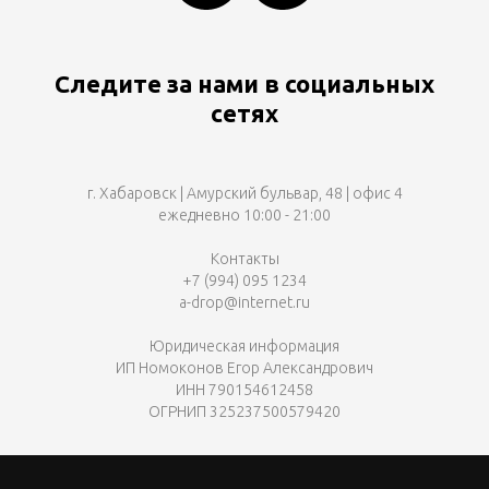
Следите за нами в социальных
сетях
г. Хабаровск | Амурский бульвар, 48 | офис 4
ежедневно 10:00 - 21:00
Контакты
+7 (994) 095 1234
a-drop@internet.ru
Юридическая информация
ИП Номоконов Егор Александрович
ИНН 790154612458
ОГРНИП 325237500579420